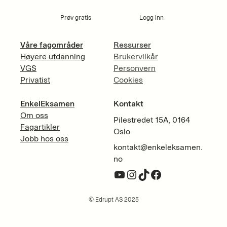
Prøv gratis
Logg inn
Våre fagområder
Ressurser
Høyere utdanning
Brukervilkår
VGS
Personvern
Privatist
Cookies
EnkelEksamen
Kontakt
Om oss
Pilestredet 15A, 0164
Fagartikler
Oslo
Jobb hos oss
kontakt@enkeleksamen.
no
YouTube
Instagram
TikTok
Facebook
© Edrupt AS 2025