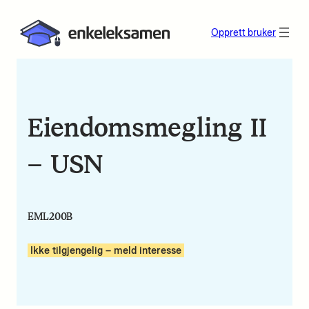
Opprett bruker
Eiendomsmegling II
– USN
EML200B
Ikke tilgjengelig – meld interesse