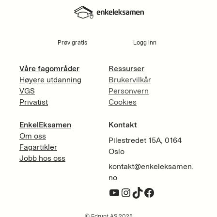
Prøv gratis
Logg inn
Våre fagområder
Ressurser
Høyere utdanning
Brukervilkår
VGS
Personvern
Privatist
Cookies
EnkelEksamen
Kontakt
Om oss
Pilestredet 15A, 0164
Fagartikler
Oslo
Jobb hos oss
kontakt@enkeleksamen.
no
YouTube
Instagram
TikTok
Facebook
© Edrupt AS 2025