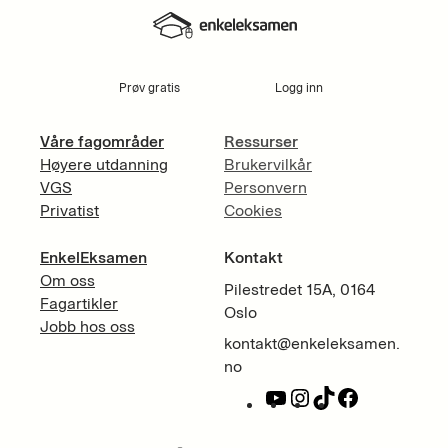
Prøv gratis
Logg inn
Våre fagområder
Ressurser
Høyere utdanning
Brukervilkår
VGS
Personvern
Privatist
Cookies
EnkelEksamen
Kontakt
Om oss
Pilestredet 15A, 0164
Fagartikler
Oslo
Jobb hos oss
kontakt@enkeleksamen.
no
Y
I
T
F
o
n
i
a
u
s
k
c