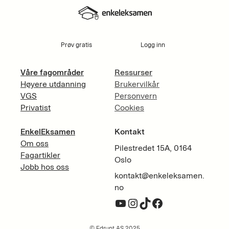
Prøv gratis
Logg inn
Våre fagområder
Ressurser
Høyere utdanning
Brukervilkår
VGS
Personvern
Privatist
Cookies
EnkelEksamen
Kontakt
Om oss
Pilestredet 15A, 0164
Fagartikler
Oslo
Jobb hos oss
kontakt@enkeleksamen.
no
YouTube
Instagram
TikTok
Facebook
© Edrupt AS 2025