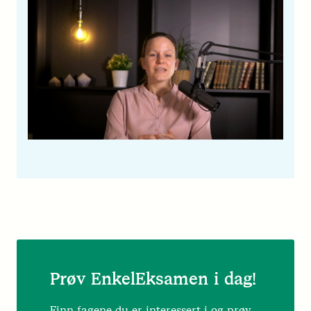
Prøv EnkelEksamen i dag!
Finn fagene du er interessert i og prøv