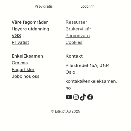
Prøv gratis
Logg inn
Våre fagområder
Ressurser
Høyere utdanning
Brukervilkår
VGS
Personvern
Privatist
Cookies
EnkelEksamen
Kontakt
Om oss
Pilestredet 15A, 0164
Fagartikler
Oslo
Jobb hos oss
kontakt@enkeleksamen.
no
YouTube
Instagram
TikTok
Facebook
© Edrupt AS 2025