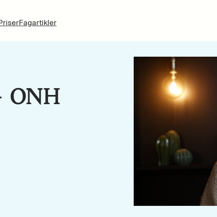
Priser
Fagartikler
– ONH