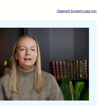
Opprett bruker
Logg inn