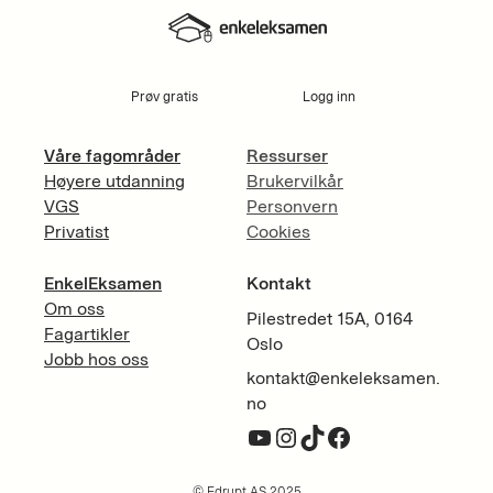
Prøv gratis
Logg inn
Våre fagområder
Ressurser
Høyere utdanning
Brukervilkår
VGS
Personvern
Privatist
Cookies
EnkelEksamen
Kontakt
Om oss
Pilestredet 15A, 0164
Fagartikler
Oslo
Jobb hos oss
kontakt@enkeleksamen.
no
YouTube
Instagram
TikTok
Facebook
© Edrupt AS 2025