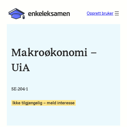
Opprett bruker
Makroøkonomi –
UiA
SE-204-1
Ikke tilgjengelig – meld interesse