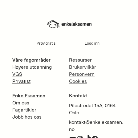
Prøv gratis
Logg inn
Våre fagområder
Ressurser
Høyere utdanning
Brukervilkår
VGS
Personvern
Privatist
Cookies
EnkelEksamen
Kontakt
Om oss
Pilestredet 15A, 0164
Fagartikler
Oslo
Jobb hos oss
kontakt@enkeleksamen.
no