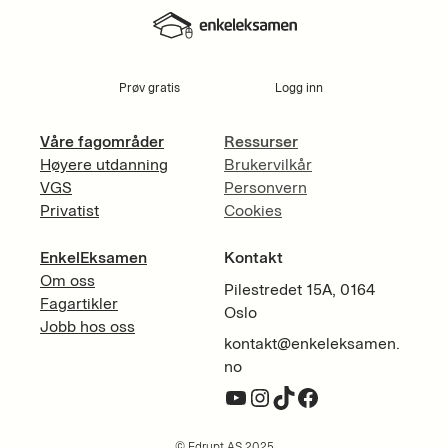
Prøv gratis
Logg inn
Våre fagområder
Ressurser
Høyere utdanning
Brukervilkår
VGS
Personvern
Privatist
Cookies
EnkelEksamen
Kontakt
Om oss
Pilestredet 15A, 0164
Fagartikler
Oslo
Jobb hos oss
kontakt@enkeleksamen.
no
YouTube
Instagram
TikTok
Facebook
© Edrupt AS 2025