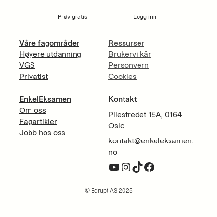
Prøv gratis
Logg inn
Våre fagområder
Ressurser
Høyere utdanning
Brukervilkår
VGS
Personvern
Privatist
Cookies
EnkelEksamen
Kontakt
Om oss
Pilestredet 15A, 0164
Fagartikler
Oslo
Jobb hos oss
kontakt@enkeleksamen.
no
YouTube
Instagram
TikTok
Facebook
© Edrupt AS 2025