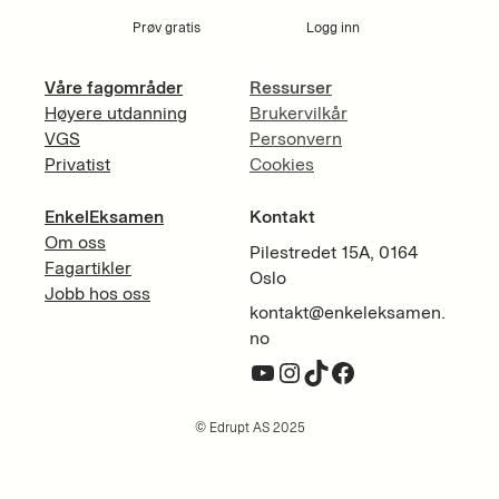
Prøv gratis
Logg inn
Våre fagområder
Ressurser
Høyere utdanning
Brukervilkår
VGS
Personvern
Privatist
Cookies
EnkelEksamen
Kontakt
Om oss
Pilestredet 15A, 0164
Fagartikler
Oslo
Jobb hos oss
kontakt@enkeleksamen.
no
YouTube
Instagram
TikTok
Facebook
© Edrupt AS 2025