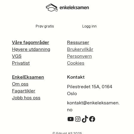
Prøv gratis
Logg inn
Våre fagområder
Ressurser
Høyere utdanning
Brukervilkår
VGS
Personvern
Privatist
Cookies
EnkelEksamen
Kontakt
Om oss
Pilestredet 15A, 0164
Fagartikler
Oslo
Jobb hos oss
kontakt@enkeleksamen.
no
YouTube
Instagram
TikTok
Facebook
© Edrupt AS 2025