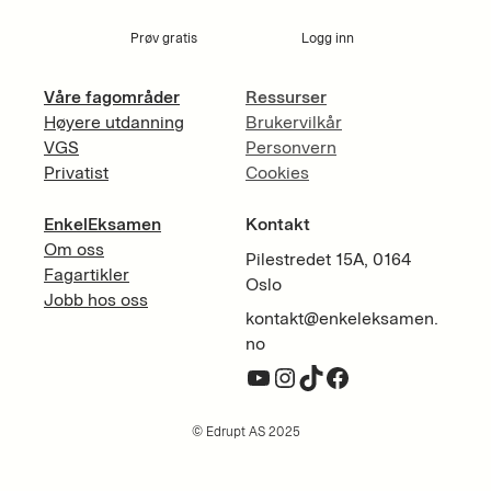
Prøv gratis
Logg inn
Våre fagområder
Ressurser
Høyere utdanning
Brukervilkår
VGS
Personvern
Privatist
Cookies
EnkelEksamen
Kontakt
Om oss
Pilestredet 15A, 0164
Fagartikler
Oslo
Jobb hos oss
kontakt@enkeleksamen.
no
YouTube
Instagram
TikTok
Facebook
© Edrupt AS 2025