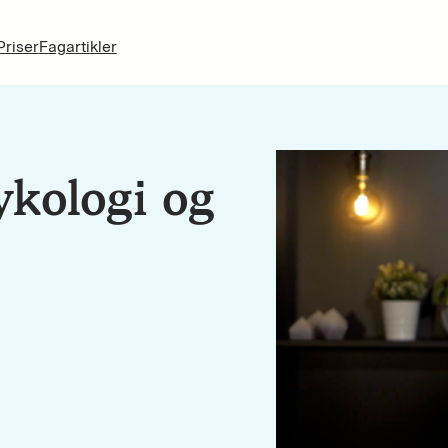
Priser
Fagartikler
ykologi og