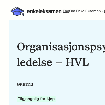
Fag
Om EnkelEksamen
Organisasjonsps
ledelse – HVL
ØKB1113
Tilgjengelig for kjøp