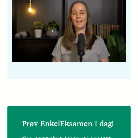
Prøv EnkelEksamen i dag!
Finn fagene du er interessert i og prøv