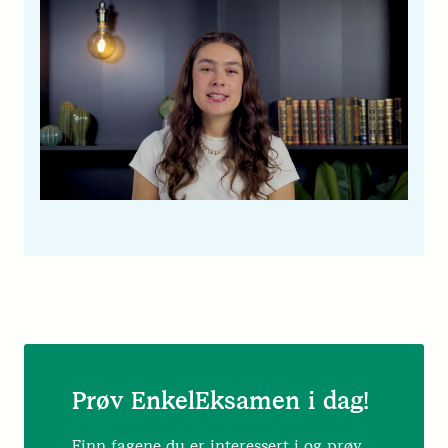
Prøv EnkelEksamen i dag!
Finn fagene du er interessert i og prøv