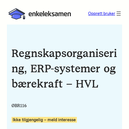
Opprett bruker
Regnskapsorganiseri
ng, ERP-systemer og
bærekraft – HVL
ØBR116
Ikke tilgjengelig – meld interesse