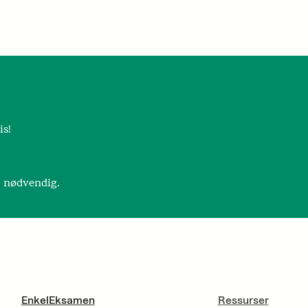
is!
r nødvendig.
EnkelEksamen
Ressurser