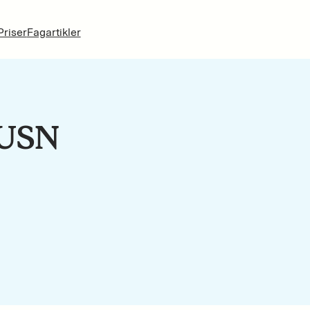
Priser
Fagartikler
 USN