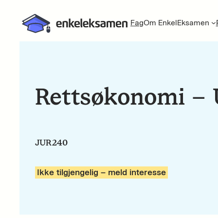
Fag
Om EnkelEksamen
Rettsøkonomi –
JUR240
Ikke tilgjengelig – meld interesse