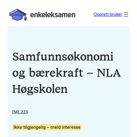
Opprett bruker
Samfunnsøkonomi
og bærekraft – NLA
Høgskolen
IML223
Ikke tilgjengelig – meld interesse