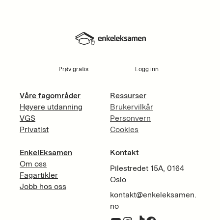
Prøv gratis
Logg inn
Våre fagområder
Ressurser
Høyere utdanning
Brukervilkår
VGS
Personvern
Privatist
Cookies
EnkelEksamen
Kontakt
Om oss
Pilestredet 15A, 0164
Fagartikler
Oslo
Jobb hos oss
kontakt@enkeleksamen.
no