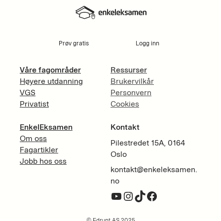
Prøv gratis
Logg inn
Våre fagområder
Ressurser
Høyere utdanning
Brukervilkår
VGS
Personvern
Privatist
Cookies
EnkelEksamen
Kontakt
Om oss
Pilestredet 15A, 0164
Fagartikler
Oslo
Jobb hos oss
kontakt@enkeleksamen.
no
YouTube
Instagram
TikTok
Facebook
© Edrupt AS 2025