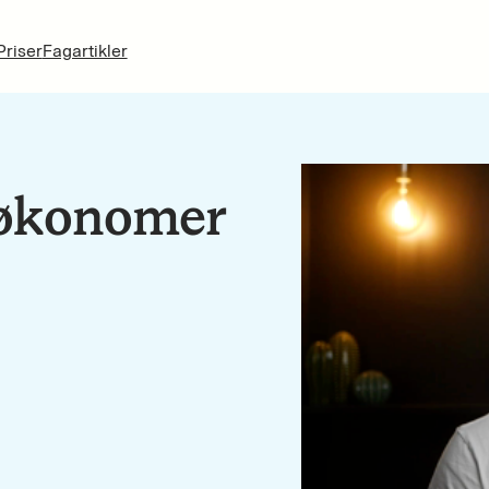
Priser
Fagartikler
 økonomer