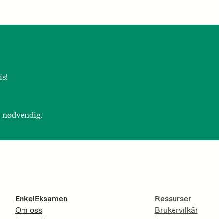
is!
r nødvendig.
EnkelEksamen
Ressurser
Om oss
Brukervilkår