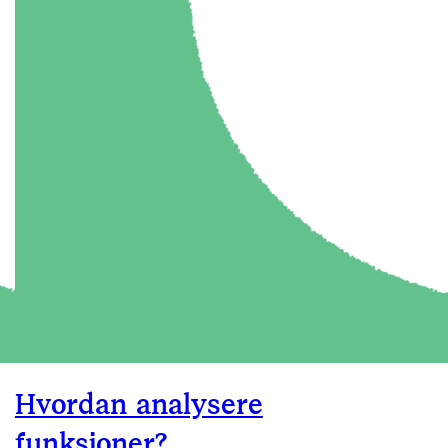
Hvordan analysere
funksjoner?