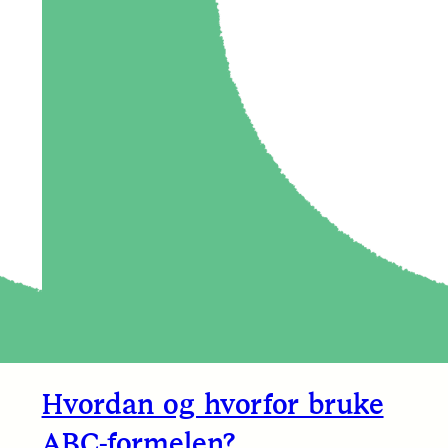
Hvordan og hvorfor bruke
ABC-formelen?