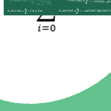
Få kontroll på
derivasjonsreglene!
Derivasjonsregler og derivasjon Du har kanskje
støtt borti oppgaver eller problemer som spør
om den deriverte, men hva vil det si å derivere?
Hvordan var…
Formler
Matematikk
Matematikk for Økonomer
Høyere utdanning