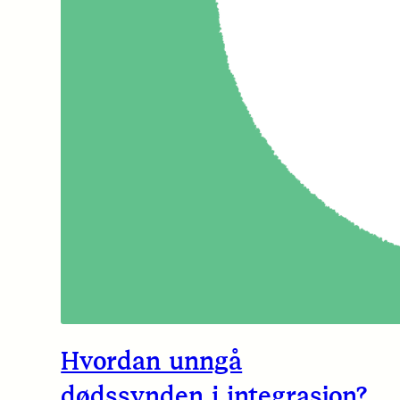
Hvordan unngå
dødssynden i integrasjon?