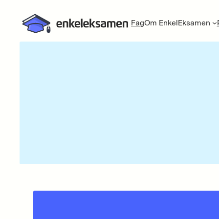
Fag
Om EnkelEksamen