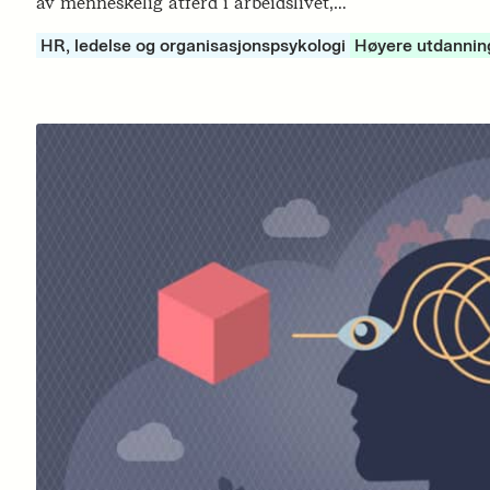
av menneskelig atferd i arbeidslivet,…
HR, ledelse og organisasjonspsykologi
Høyere utdannin