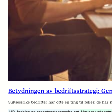
Betydningen av bedriftsstrategi: Ge
Suksessrike bedrifter har ofte én ting til felles: de ha
HR, ledelse og organisasjonspsykologi
Høyere utdannin